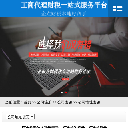
当前位置：
首页
>>
公司注册
>>
公司变更
>>
公司地址变更
标准差用什么符号表示，标准差的符号，标准差符号