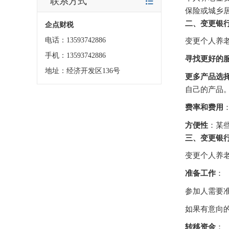
联系方式
保险或城乡
二、变更银
企点财税
电话：13593742886
变更个人养
手机：13593742886
寻找更好的
地址：经济开发区136号
更多产品选
自己的产品
费率和费用
方便性
：某
三、变更银
变更个人养
准备工作
：
参加人需要
如果有意向
转移资金
：