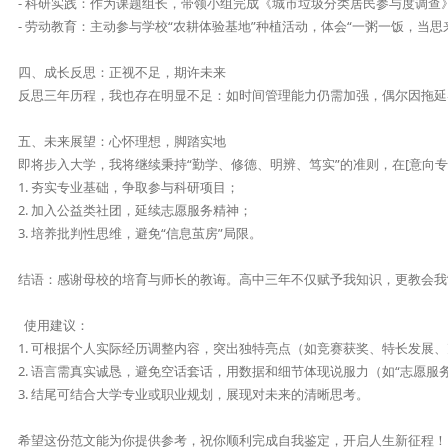
- 科研实践：作为课题组长，带领小组完成《城市垃圾分类居民参与度调查》
- 劳动教育：主动参与学校“农耕体验基地”种植活动，体会“一粥一饭，当思来
四、成长反思：正视不足，期许未来  

反思三年历程，我也存在明显不足：如时间管理能力仍需加强，偶尔因拖延导
五、未来展望：心怀理想，脚踏实地  

即将步入大学，我将继续秉持“勤学、修德、明辨、笃实”的准则，在[意向专业
1. 夯实专业基础，争取参与科研项目；  

2. 加入公益类社团，延续志愿服务精神；  

3. 培养批判性思维，避免“信息茧房”局限。  

结语：感谢母校的培育与师长的教诲。高中三年不仅赋予我知识，更教会我“
  使用建议：  

1. 可根据个人实际经历调整内容，突出独特亮点（如竞赛获奖、特长发展、克
2. 语言需真实诚恳，避免空话套话，用数据和细节体现说服力（如“志愿服务10
3. 结尾可结合大学专业或职业规划，展现对未来的清晰思考。  

希望这份范文能为你提供参考，祝你顺利完成自我鉴定，开启人生新征程！