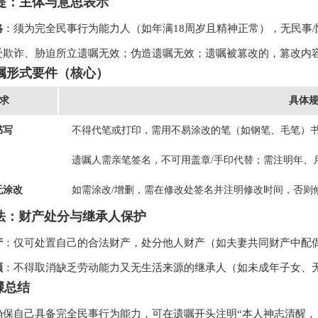
前提：主体与意思表示
格
：须为完全民事行为能力人（如年满18周岁且精神正常），无民事
受欺诈、胁迫所立遗嘱无效；伪造遗嘱无效；遗嘱被篡改的，篡改内
遗嘱形式要件（核心）
求
具体
书写
不得代笔或打印，需用不易涂改的笔（如钢笔、毛笔）
遗嘱人需亲笔签名，不可用盖章/手印代替；需注明年、
无涂改
如需涂改/增删，需在修改处签名并注明修改时间，否则
合法：财产处分与继承人保护
产
：仅可处置自己的合法财产，处分他人财产（如夫妻共同财产中配
额
：不得取消缺乏劳动能力又无生活来源的继承人（如未成年子女、
骤总结
确保自己具备完全民事行为能力，可在遗嘱开头注明“本人神志清醒，