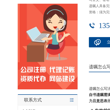
遗嘱人具备完
资格：须为完
135
遗嘱怎么
遗嘱怎么写
自书遗嘱需
联系方式
力且意思表