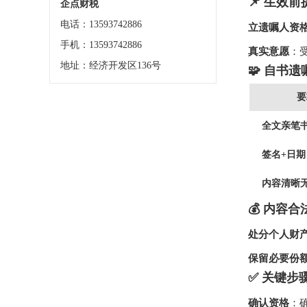
📌 生效
企点财税
电话：13593742886
立遗嘱人资
手机：13593742886
真实意愿
：
地址：经济开发区136号
🧩 自书
要
全文亲笔
签名+日期
内容清晰
💰 内容
处分个人财
保留必要份
✅ 关键步
确认资格
：