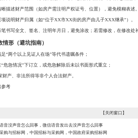
清晰描述财产范围（如房产需注明产权证号、位置），避免模糊表述
逐项说明财产归属（如“位于XX市XX街的房产由儿子XXX继承”）。
亲笔书写全文、签名、注明年月日，避免涂改；若需修改，在修改处
无效情形（避坑指南）
满足“两个以上见证人在场”等代书遗嘱条件；
在“危急情况”下订立，或危急解除后未以书面形式重立；
国家财产、非法所得等非个人合法财产。
供参考
【
关闭窗口
】
语音没声音怎么回事，微信语音发出去没声音怎么回事
采购与招标网，中国招标与采购网，中国政府采购招标网