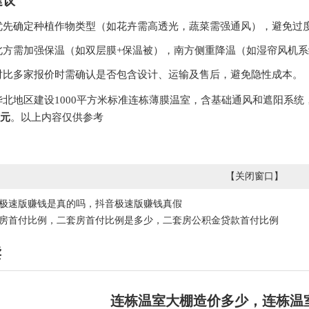
建议
优先确定种植作物类型（如花卉需高透光，蔬菜需强通风），避免过
北方需加强保温（如双层膜+保温被），南方侧重降温（如湿帘风机系
对比多家报价时需确认是否包含设计、运输及售后，避免隐性成本。
华北地区建设1000平方米标准连栋薄膜温室，含基础通风和遮阳系统
万元
。以上内容仅供参考
【
关闭窗口
】
极速版赚钱是真的吗，抖音极速版赚钱真假
房首付比例，二套房首付比例是多少，二套房公积金贷款首付比例
读
连栋温室大棚造价多少，连栋温